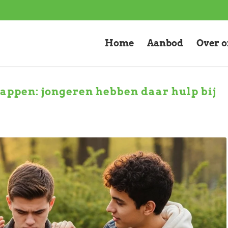
Home
Aanbod
Over 
ppen: jongeren hebben daar hulp bij