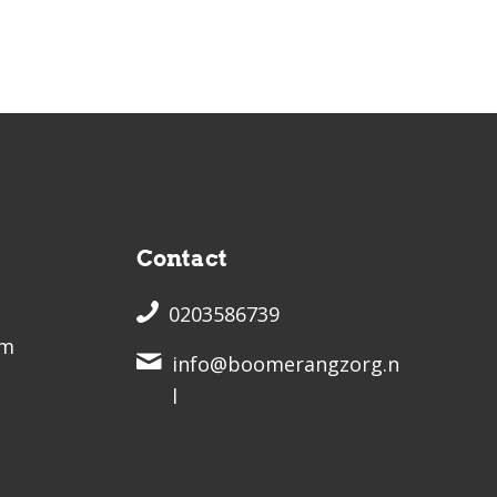
Contact
0203586739
am
info@boomerangzorg.n
l